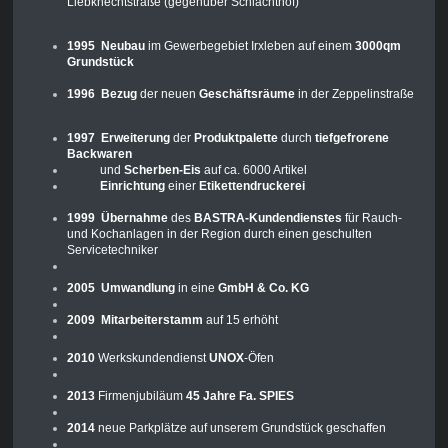
Liebknechtstraße (gegenüber Schlachthof)
1995 Neubau
im Gewerbegebiet Irxleben auf einem
3000qm
Grundstück
1996 Bezug
der neuen
Geschäftsräume
in der Zeppelinstraße
1997 Erweiterung
der
Produktpalette
durch
tiefgefrorene
Backwaren
und
Scherben-Eis
auf ca. 6000 Artikel
Einrichtung
einer
Etikettendruckerei
1999 Übernahme
des
BASTRA-Kundendienstes
für Rauch-
und Kochanlagen in der Region durch einen geschulten
Servicetechniker
2005 Umwandlung
in eine
GmbH & Co. KG
2009 Mitarbeiterstamm
auf 15 erhöht
2010
Werkskundendienst
UNOX
-Öfen
2013
Firmenjubiläum
45 Jahre Fa. SPIES
2014
neue Parkplätze auf unserem Grundstück geschaffen